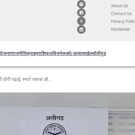
About Us
Contact
Us
Privacy Poli
Disclaimer
योजनाएं
राजनीति
क्राइम
राशिफल
बिजनेस
धर्म/अध्यात्म
खेल
बॉलीवुड
“अब जर्जर कस्तूरबा गांधी स्कूलों में नहीं होगी पढ़ाई, स्मार्ट क्लास और अनुशासन पर डीएम का जोर”