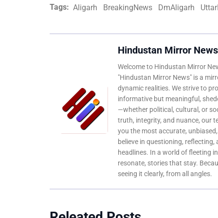
Tags:
Aligarh
BreakingNews
DmAligarh
Utta
Hindustan Mirror News
Welcome to Hindustan Mirror News
"Hindustan Mirror News" is a mirro
dynamic realities. We strive to pr
informative but meaningful, shedd
—whether political, cultural, or s
truth, integrity, and nuance, our 
you the most accurate, unbiased
believe in questioning, reflecting,
headlines. In a world of fleeting i
resonate, stories that stay. Bec
seeing it clearly, from all angles.
Releated Posts