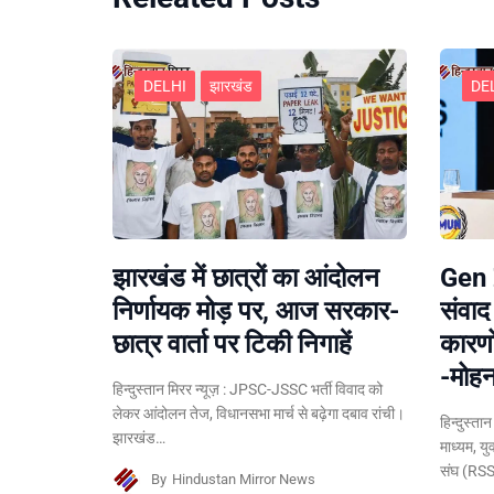
DELHI
झारखंड
DE
झारखंड में छात्रों का आंदोलन
Gen Z
निर्णायक मोड़ पर, आज सरकार-
संवाद
छात्र वार्ता पर टिकी निगाहें
कारणो
-मोह
हिन्दुस्तान मिरर न्यूज़ : JPSC-JSSC भर्ती विवाद को
लेकर आंदोलन तेज, विधानसभा मार्च से बढ़ेगा दबाव रांची।
हिन्दुस्ता
झारखंड…
माध्यम, य
संघ (RSS
By
Hindustan Mirror News