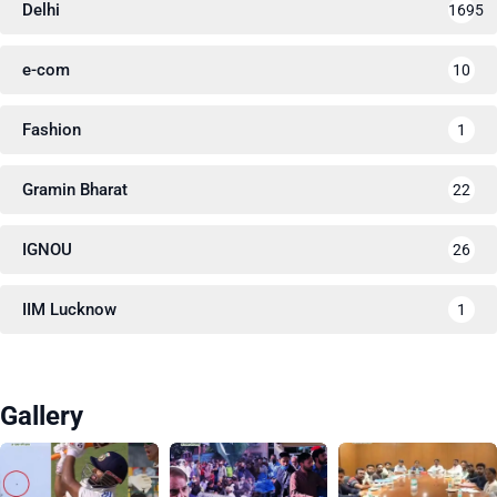
Delhi
1695
e-com
10
Fashion
1
Gramin Bharat
22
IGNOU
26
IIM Lucknow
1
Gallery