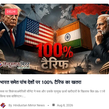
DELHI
भारत समेत पांच देशों पर 100% टैरिफ का खतरा
रूस पर शिकंजाअमेरिकी सीनेट ने रूस और उसके प्रमुख ऊर्जा खरीदारों के खिलाफ बिल 86-11से
किया पास वाशिंगटन।…
By
Hindustan Mirror News
Aug 8, 2026