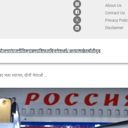
About Us
Contact
Us
Privacy Poli
Disclaimer
योजनाएं
राजनीति
क्राइम
राशिफल
बिजनेस
धर्म/अध्यात्म
खेल
बॉलीवुड
PM मोदी ने एयरपोर्ट पर किया पुतिन का भव्य स्वागत, दोनों नेताओं ने दिखाया मजबूत साझेदारी का संदेश