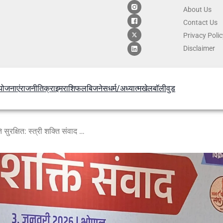
About Us
Contact
Us
Privacy Poli
Disclaimer
योजनाएं
राजनीति
क्राइम
राशिफल
बिजनेस
धर्म/अध्यात्म
खेल
बॉलीवुड
महिलाओं के कारण ही धर्म और संस्कृति सुरक्षित: स्त्री शक्ति संवाद में बोले मोहन भागवत