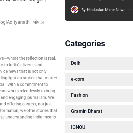
By
Hindustan Mirror News
ogiAdityanath
भोपाल
Categories
—where the reflection is real.
Delhi
r to India's diverse and
ovide news that is not only
ing light on stories that matter
e-com
ocial. With a commitment to
team works relentlessly to bring
Fashion
, and engaging journalism. We
 and offering context, not just
nformation, we offer stories that
Gramin Bharat
ause understanding India means
IGNOU