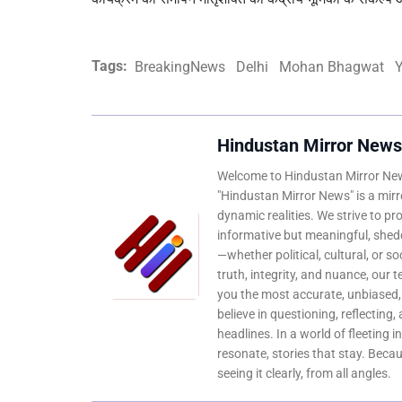
Tags:
BreakingNews
Delhi
Mohan Bhagwat
Y
Hindustan Mirror News
Welcome to Hindustan Mirror News
"Hindustan Mirror News" is a mirro
dynamic realities. We strive to pr
informative but meaningful, shedd
—whether political, cultural, or s
truth, integrity, and nuance, our 
you the most accurate, unbiased
believe in questioning, reflecting,
headlines. In a world of fleeting i
resonate, stories that stay. Bec
seeing it clearly, from all angles.