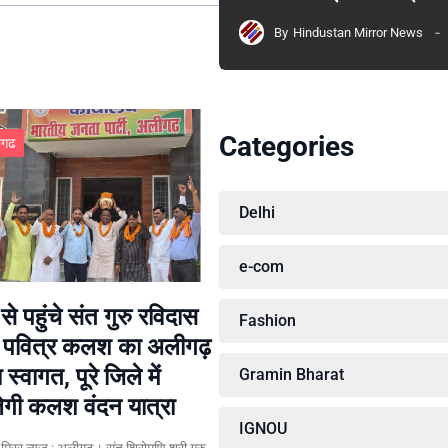
By
Hindustan Mirror News
Categories
ीगढ
Delhi
e-com
से पहुंचे संत गुरु रविदास
Fashion
े पवित्र कलश का अलीगढ़
्य स्वागत, पूरे जिले में
Gramin Bharat
गी कलश वंदन यात्रा
IGNOU
न मिरर न्यूज़ : अलीगढ़। संत शिरोमणि श्री गुरु