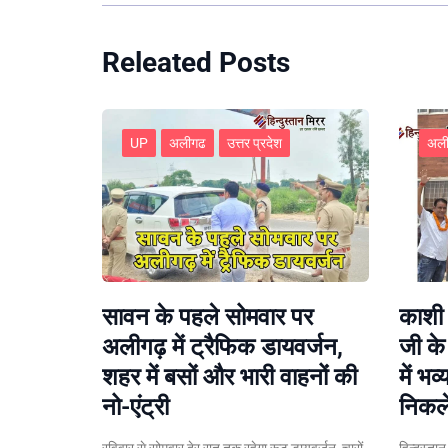
Releated Posts
UP
अलीगढ
उत्तर प्रदेश
अल
सावन के पहले सोमवार पर
काशी 
अलीगढ़ में ट्रैफिक डायवर्जन,
जी क
शहर में बसों और भारी वाहनों की
में भव
नो-एंट्री
निकले
रविवार से सोमवार देर रात तक रहेगा रूट डायवर्जन, चारों
हिन्दुस्ता