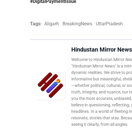
#DigitalPaymentIssue
Tags:
Aligarh
BreakingNews
UttarPradesh
Hindustan Mirror News
Welcome to Hindustan Mirror News
"Hindustan Mirror News" is a mirro
dynamic realities. We strive to pr
informative but meaningful, shedd
—whether political, cultural, or s
truth, integrity, and nuance, our 
you the most accurate, unbiased
believe in questioning, reflecting,
headlines. In a world of fleeting i
resonate, stories that stay. Bec
seeing it clearly, from all angles.