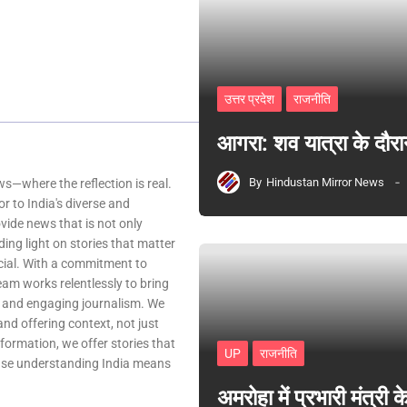
उत्तर प्रदेश
राजनीति
आगरा: शव यात्रा के दौरा
By
Hindustan Mirror News
—where the reflection is real.
r to India's diverse and
ovide news that is not only
ing light on stories that matter
ocial. With a commitment to
team works relentlessly to bring
, and engaging journalism. We
 and offering context, not just
nformation, we offer stories that
UP
राजनीति
ause understanding India means
अमरोहा में प्रभारी मंत्र