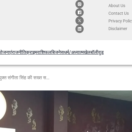
About Us
Contact
Us
Privacy Poli
Disclaimer
योजनाएं
राजनीति
क्राइम
राशिफल
बिजनेस
धर्म/अध्यात्म
खेल
बॉलीवुड
विकास कार्यों में तेजी लाने को मंडलायुक्त संगीता सिंह की सख्त समीक्षा