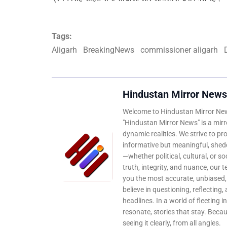
Tags:
Aligarh
BreakingNews
commissioner aligarh
Hindustan Mirror News
Welcome to Hindustan Mirror News
"Hindustan Mirror News" is a mirro
dynamic realities. We strive to pr
informative but meaningful, shedd
—whether political, cultural, or s
truth, integrity, and nuance, our 
you the most accurate, unbiased
believe in questioning, reflecting,
headlines. In a world of fleeting i
resonate, stories that stay. Bec
seeing it clearly, from all angles.