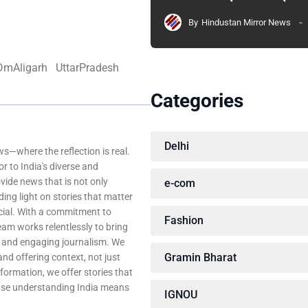
By
Hindustan Mirror News
DmAligarh
UttarPradesh
Categories
Delhi
—where the reflection is real.
r to India's diverse and
ovide news that is not only
e-com
ing light on stories that matter
ocial. With a commitment to
Fashion
team works relentlessly to bring
, and engaging journalism. We
Gramin Bharat
 and offering context, not just
nformation, we offer stories that
ause understanding India means
IGNOU