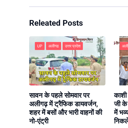
Releated Posts
UP
अलीगढ
उत्तर प्रदेश
अल
सावन के पहले सोमवार पर
काशी 
अलीगढ़ में ट्रैफिक डायवर्जन,
जी क
शहर में बसों और भारी वाहनों की
में भव
नो-एंट्री
निकले