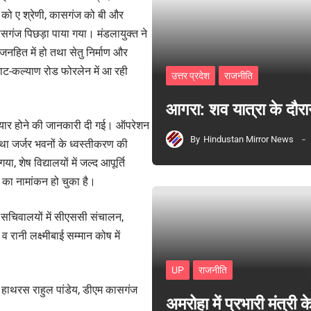
को ए श्रेणी, कासगंज को बी और
सगंज पिछड़ा पाया गया। मंडलायुक्त ने
जनहित में हो तथा सेतु निर्माण और
ट-कल्याण रोड फोरलेन में आ रही
उत्तर प्रदेश
राजनीति
आगरा: शव यात्रा के दौरा
्द तैयार होने की जानकारी दी गई। ऑपरेशन
By
Hindustan Mirror News
तथा जर्जर भवनों के ध्वस्तीकरण की
, शेष विद्यालयों में जल्द आपूर्ति
ं का नामांकन हो चुका है।
त सचिवालयों में सीएससी संचालन,
रानी लक्ष्मीबाई सम्मान कोष में
UP
राजनीति
म हाथरस राहुल पांडेय, डीएम कासगंज
अमरोहा में प्रभारी मंत्र