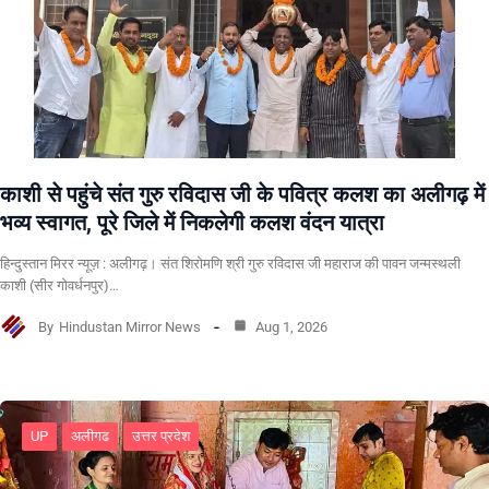
काशी से पहुंचे संत गुरु रविदास जी के पवित्र कलश का अलीगढ़ में
भव्य स्वागत, पूरे जिले में निकलेगी कलश वंदन यात्रा
हिन्दुस्तान मिरर न्यूज़ : अलीगढ़। संत शिरोमणि श्री गुरु रविदास जी महाराज की पावन जन्मस्थली
काशी (सीर गोवर्धनपुर)…
By
Hindustan Mirror News
Aug 1, 2026
UP
अलीगढ
उत्तर प्रदेश