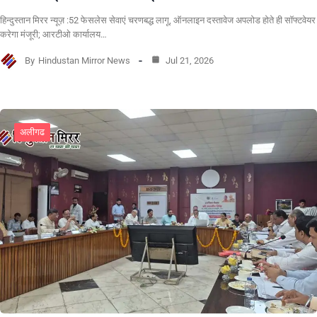
हिन्दुस्तान मिरर न्यूज़ :52 फेसलेस सेवाएं चरणबद्ध लागू, ऑनलाइन दस्तावेज अपलोड होते ही सॉफ्टवेयर
करेगा मंजूरी; आरटीओ कार्यालय…
By
Hindustan Mirror News
Jul 21, 2026
अलीगढ