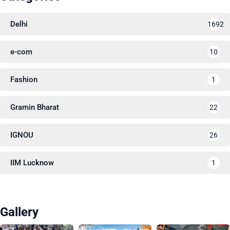
Delhi
1692
e-com
10
Fashion
1
Gramin Bharat
22
IGNOU
26
IIM Lucknow
1
Gallery