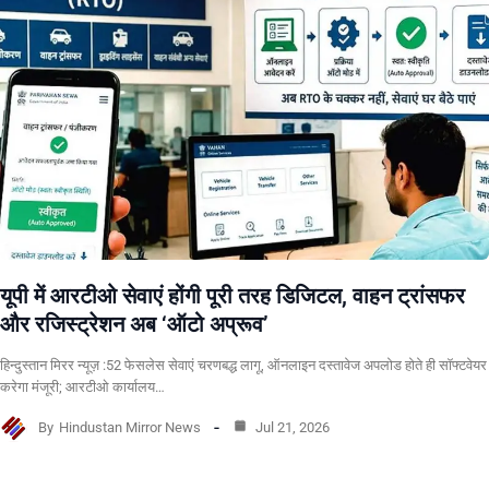
यूपी में आरटीओ सेवाएं होंगी पूरी तरह डिजिटल, वाहन ट्रांसफर
और रजिस्ट्रेशन अब ‘ऑटो अप्रूव’
हिन्दुस्तान मिरर न्यूज़ :52 फेसलेस सेवाएं चरणबद्ध लागू, ऑनलाइन दस्तावेज अपलोड होते ही सॉफ्टवेयर
करेगा मंजूरी; आरटीओ कार्यालय…
By
Hindustan Mirror News
Jul 21, 2026