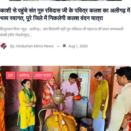
काशी से पहुंचे संत गुरु रविदास जी के पवित्र कलश का अलीगढ़ में
भव्य स्वागत, पूरे जिले में निकलेगी कलश वंदन यात्रा
हिन्दुस्तान मिरर न्यूज़ : अलीगढ़। संत शिरोमणि श्री गुरु रविदास जी महाराज की पावन जन्मस्थली
काशी (सीर गोवर्धनपुर)…
By
Hindustan Mirror News
Aug 1, 2026
UP
अलीगढ
उत्तर प्रदेश