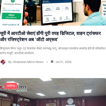
यूपी में आरटीओ सेवाएं होंगी पूरी तरह डिजिटल, वाहन ट्रांसफर
और रजिस्ट्रेशन अब ‘ऑटो अप्रूव’
हिन्दुस्तान मिरर न्यूज़ :52 फेसलेस सेवाएं चरणबद्ध लागू, ऑनलाइन दस्तावेज अपलोड होते ही सॉफ्टवेयर
करेगा मंजूरी; आरटीओ कार्यालय…
By
Hindustan Mirror News
Jul 21, 2026
अलीगढ