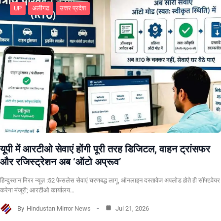
UP
अलीगढ
उत्तर प्रदेश
यूपी में आरटीओ सेवाएं होंगी पूरी तरह डिजिटल, वाहन ट्रांसफर
और रजिस्ट्रेशन अब ‘ऑटो अप्रूव’
हिन्दुस्तान मिरर न्यूज़ :52 फेसलेस सेवाएं चरणबद्ध लागू, ऑनलाइन दस्तावेज अपलोड होते ही सॉफ्टवेयर
करेगा मंजूरी; आरटीओ कार्यालय…
By
Hindustan Mirror News
Jul 21, 2026