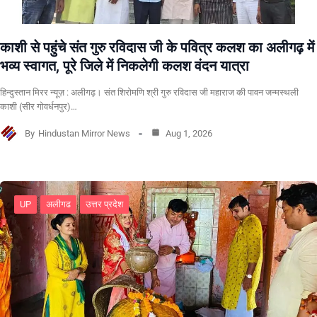
काशी से पहुंचे संत गुरु रविदास जी के पवित्र कलश का अलीगढ़ में
भव्य स्वागत, पूरे जिले में निकलेगी कलश वंदन यात्रा
हिन्दुस्तान मिरर न्यूज़ : अलीगढ़। संत शिरोमणि श्री गुरु रविदास जी महाराज की पावन जन्मस्थली
काशी (सीर गोवर्धनपुर)…
By
Hindustan Mirror News
Aug 1, 2026
UP
अलीगढ
उत्तर प्रदेश