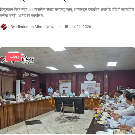
हिन्दुस्तान मिरर न्यूज़ :52 फेसलेस सेवाएं चरणबद्ध लागू, ऑनलाइन दस्तावेज अपलोड होते ही सॉफ्टवेयर
करेगा मंजूरी; आरटीओ कार्यालय…
By
Hindustan Mirror News
Jul 21, 2026
अलीगढ