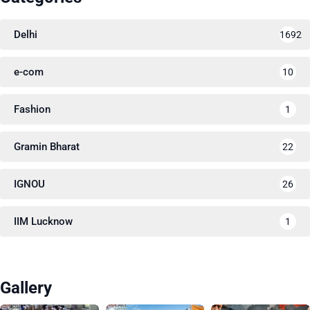
Delhi
1692
e-com
10
Fashion
1
Gramin Bharat
22
IGNOU
26
IIM Lucknow
1
Gallery