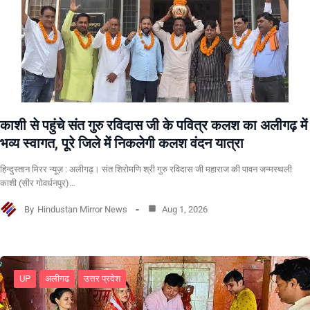
काशी से पहुंचे संत गुरु रविदास जी के पवित्र कलश का अलीगढ़ में
भव्य स्वागत, पूरे जिले में निकलेगी कलश वंदन यात्रा
हिन्दुस्तान मिरर न्यूज़ : अलीगढ़। संत शिरोमणि श्री गुरु रविदास जी महाराज की पावन जन्मस्थली
काशी (सीर गोवर्धनपुर)…
By
Hindustan Mirror News
Aug 1, 2026
UP
अलीगढ
उत्तर प्रदेश