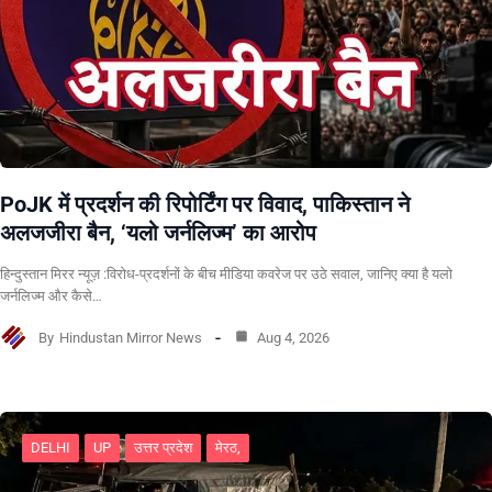
PoJK में प्रदर्शन की रिपोर्टिंग पर विवाद, पाकिस्तान ने
अलजजीरा बैन, ‘यलो जर्नलिज्म’ का आरोप
हिन्दुस्तान मिरर न्यूज़ :विरोध-प्रदर्शनों के बीच मीडिया कवरेज पर उठे सवाल, जानिए क्या है यलो
जर्नलिज्म और कैसे…
By
Hindustan Mirror News
Aug 4, 2026
DELHI
UP
उत्तर प्रदेश
मेरठ,