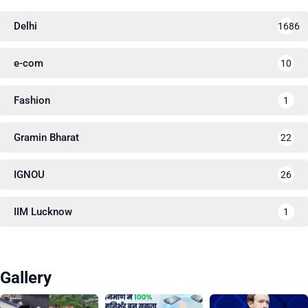
Delhi
1686
e-com
10
Fashion
1
Gramin Bharat
22
IGNOU
26
IIM Lucknow
1
Gallery