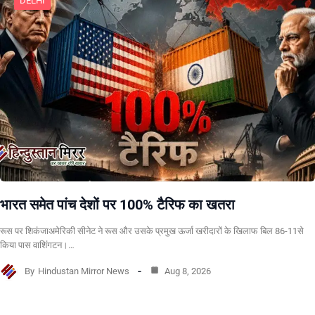
DELHI
भारत समेत पांच देशों पर 100% टैरिफ का खतरा
रूस पर शिकंजाअमेरिकी सीनेट ने रूस और उसके प्रमुख ऊर्जा खरीदारों के खिलाफ बिल 86-11से
किया पास वाशिंगटन।…
By
Hindustan Mirror News
Aug 8, 2026