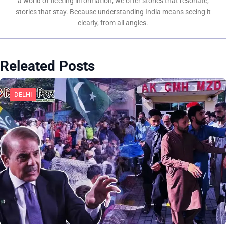
a world of fleeting information, we offer stories that resonate,
stories that stay. Because understanding India means seeing it
clearly, from all angles.
Releated Posts
DELHI