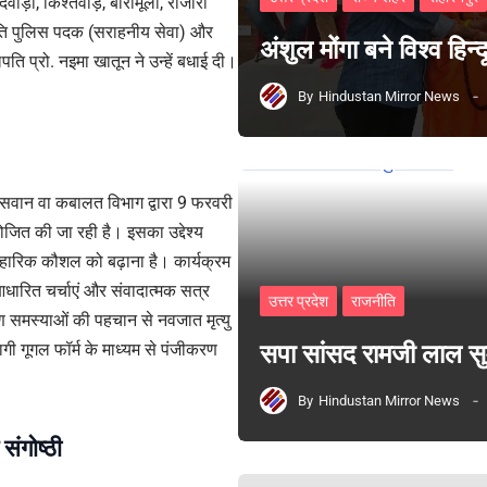
दवाड़ा, किश्तवाड़, बारामूला, राजौरी
ट्रपति पुलिस पदक (सराहनीय सेवा) और
अंशुल मोंगा बने विश्व हिन
ति प्रो. नइमा खातून ने उन्हें बधाई दी।
By
Hindustan Mirror News
निसवान वा कबालत विभाग द्वारा 9 फरवरी
ोजित की जा रही है। इसका उद्देश्य
्यावहारिक कौशल को बढ़ाना है। कार्यक्रम
धारित चर्चाएं और संवादात्मक सत्र
उत्तर प्रदेश
राजनीति
रूण समस्याओं की पहचान से नवजात मृत्यु
 गूगल फॉर्म के माध्यम से पंजीकरण
सपा सांसद रामजी लाल 
By
Hindustan Mirror News
संगोष्ठी