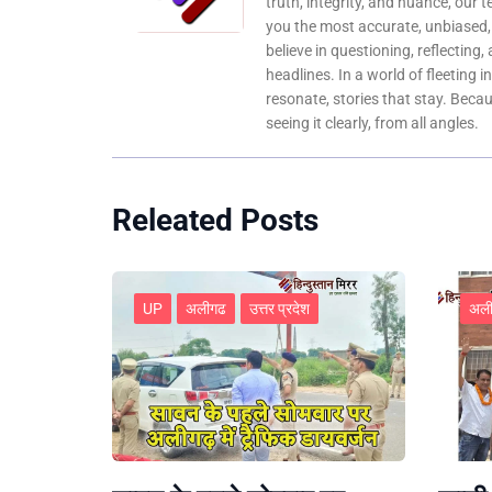
truth, integrity, and nuance, our 
you the most accurate, unbiased
believe in questioning, reflecting,
headlines. In a world of fleeting i
resonate, stories that stay. Bec
seeing it clearly, from all angles.
Releated Posts
UP
अलीगढ
उत्तर प्रदेश
अल