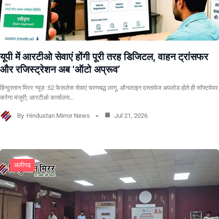
यूपी में आरटीओ सेवाएं होंगी पूरी तरह डिजिटल, वाहन ट्रांसफर
और रजिस्ट्रेशन अब ‘ऑटो अप्रूव’
हिन्दुस्तान मिरर न्यूज़ :52 फेसलेस सेवाएं चरणबद्ध लागू, ऑनलाइन दस्तावेज अपलोड होते ही सॉफ्टवेयर
करेगा मंजूरी; आरटीओ कार्यालय…
By
Hindustan Mirror News
Jul 21, 2026
अलीगढ