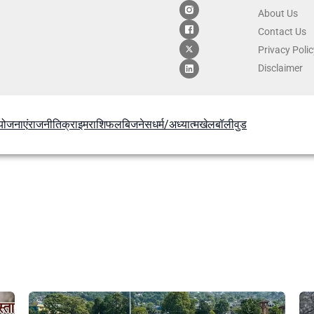
About Us
Contact
Us
Privacy Poli
Disclaimer
योजनाएं
राजनीति
क्राइम
राशिफल
बिजनेस
धर्म/अध्यात्म
खेल
बॉलीवुड