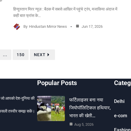
के
हिन्दुस्तान मिरर न्यूज़ : बैठक में सबसे आखिर में पहुंचे ट्रंप, मजाकिया अंदाज में
कही बात फ्रांस के…
By
Hindustan Mirror News
Jun 17, 2026
...
150
NEXT
Popular Posts
Categ
ै, जो आपको देश-दुनिया की
फर्टिलाइजर बना नया
Delhi
जियोपॉलिटिकल हथियार,
 असली तस्वीर समझ सकें।
भारत की खेती…
e-com
Aug 5, 2026
Fashion