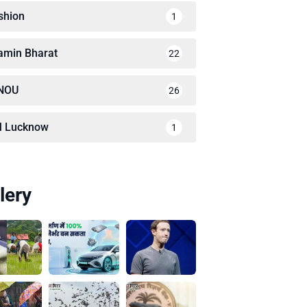
shion
1
amin Bharat
22
NOU
26
M Lucknow
1
lery