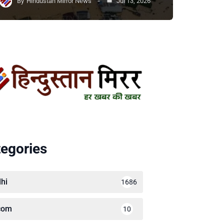
By
Hindustan Mirror News
Jul 13, 2026
egories
lhi
1686
com
10