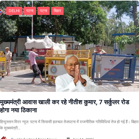
DELHI
पटना
पटना
बिहार
मुख्यमंत्री आवास खाली कर रहे नीतीश कुमार, 7 सर्कुलर रोड
होगा नया ठिकाना
हिन्दुस्तान मिरर न्यूज: पटना में सियासी हलचल तेजपटना में राजनीतिक गतिविधियां तेज हो गई हैं। बिहार
के मुख्यमंत्री…