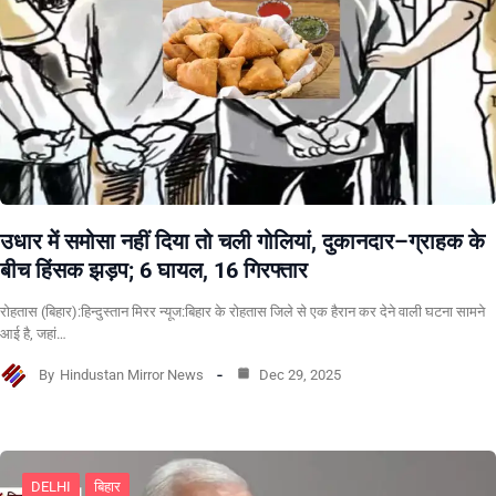
उधार में समोसा नहीं दिया तो चली गोलियां, दुकानदार–ग्राहक के
बीच हिंसक झड़प; 6 घायल, 16 गिरफ्तार
रोहतास (बिहार):हिन्दुस्तान मिरर न्यूज:बिहार के रोहतास जिले से एक हैरान कर देने वाली घटना सामने
आई है, जहां…
By
Hindustan Mirror News
Dec 29, 2025
DELHI
बिहार