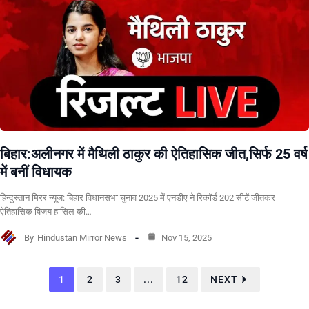
बिहार:अलीनगर में मैथिली ठाकुर की ऐतिहासिक जीत,सिर्फ 25 वर्ष
में बनीं विधायक
हिन्दुस्तान मिरर न्यूज: बिहार विधानसभा चुनाव 2025 में एनडीए ने रिकॉर्ड 202 सीटें जीतकर
ऐतिहासिक विजय हासिल की…
By
Hindustan Mirror News
Nov 15, 2025
1
2
3
...
12
NEXT