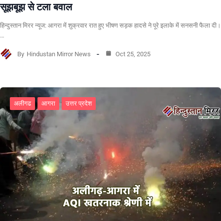
सूझबूझ से टला बवाल
हिन्दुस्तान मिरर न्यूज: आगरा में शुक्रवार रात हुए भीषण सड़क हादसे ने पूरे इलाके में सनसनी फैला दी।
…
By
Hindustan Mirror News
Oct 25, 2025
अलीगढ
आगरा
उत्तर प्रदेश