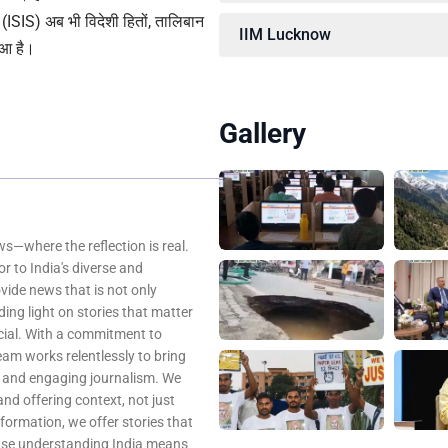
ट (ISIS) अब भी विदेशी हितों, तालिबान
IIM Lucknow
ुआ है।
Gallery
—where the reflection is real.
r to India's diverse and
ovide news that is not only
ing light on stories that matter
ocial. With a commitment to
team works relentlessly to bring
, and engaging journalism. We
 and offering context, not just
nformation, we offer stories that
ause understanding India means