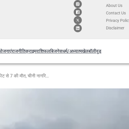
About Us
Contact
Us
Privacy Poli
Disclaimer
योजनाएं
राजनीति
क्राइम
राशिफल
बिजनेस
धर्म/अध्यात्म
खेल
बॉलीवुड
काबुल में भीषण धमाका: होटल में विस्फोट से 7 की मौत, चीनी नागरिक थे निशाने पर