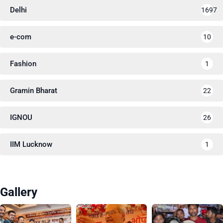
Delhi
1697
e-com
10
Fashion
1
Gramin Bharat
22
IGNOU
26
IIM Lucknow
1
Gallery