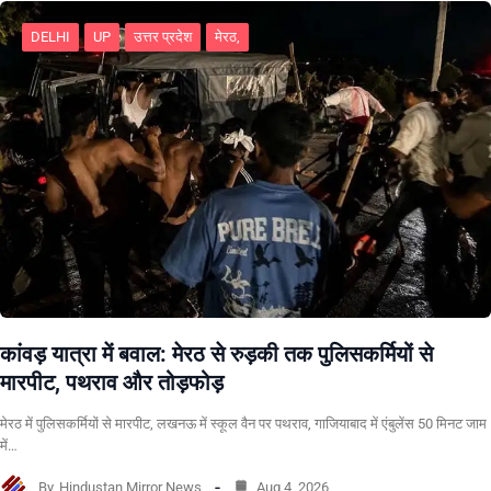
DELHI
UP
उत्तर प्रदेश
मेरठ,
कांवड़ यात्रा में बवाल: मेरठ से रुड़की तक पुलिसकर्मियों से
मारपीट, पथराव और तोड़फोड़
मेरठ में पुलिसकर्मियों से मारपीट, लखनऊ में स्कूल वैन पर पथराव, गाजियाबाद में एंबुलेंस 50 मिनट जाम
में…
By
Hindustan Mirror News
Aug 4, 2026