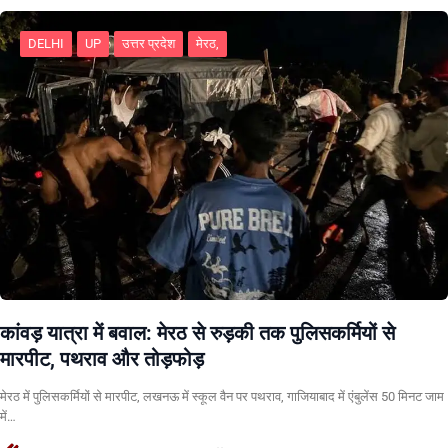
DELHI
UP
उत्तर प्रदेश
मेरठ,
कांवड़ यात्रा में बवाल: मेरठ से रुड़की तक पुलिसकर्मियों से
मारपीट, पथराव और तोड़फोड़
मेरठ में पुलिसकर्मियों से मारपीट, लखनऊ में स्कूल वैन पर पथराव, गाजियाबाद में एंबुलेंस 50 मिनट जाम
में…