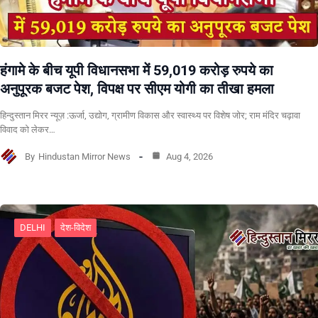
हंगामे के बीच यूपी विधानसभा में 59,019 करोड़ रुपये का
अनुपूरक बजट पेश, विपक्ष पर सीएम योगी का तीखा हमला
हिन्दुस्तान मिरर न्यूज़ :ऊर्जा, उद्योग, ग्रामीण विकास और स्वास्थ्य पर विशेष जोर; राम मंदिर चढ़ावा
विवाद को लेकर…
By
Hindustan Mirror News
Aug 4, 2026
DELHI
देश-विदेश