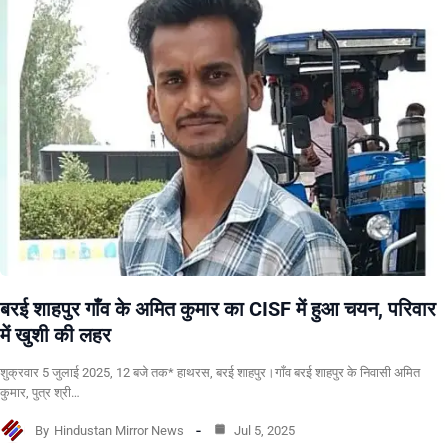
बरई शाहपुर गाँव के अमित कुमार का CISF में हुआ चयन, परिवार
में खुशी की लहर
शुक्रवार 5 जुलाई 2025, 12 बजे तक* हाथरस, बरई शाहपुर।गाँव बरई शाहपुर के निवासी अमित
कुमार, पुत्र श्री…
By
Hindustan Mirror News
Jul 5, 2025