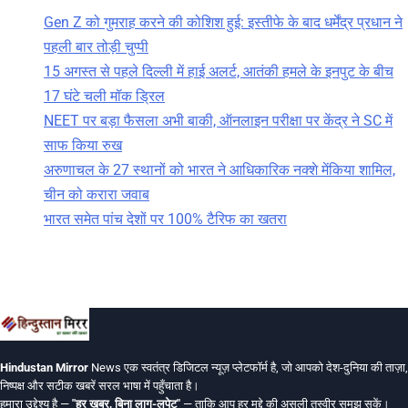
Gen Z को गुमराह करने की कोशिश हुई: इस्तीफे के बाद धर्मेंद्र प्रधान ने
पहली बार तोड़ी चुप्पी
15 अगस्त से पहले दिल्ली में हाई अलर्ट, आतंकी हमले के इनपुट के बीच
17 घंटे चली मॉक ड्रिल
NEET पर बड़ा फैसला अभी बाकी, ऑनलाइन परीक्षा पर केंद्र ने SC में
साफ किया रुख
अरुणाचल के 27 स्थानों को भारत ने आधिकारिक नक्शे मेंकिया शामिल,
चीन को करारा जवाब
भारत समेत पांच देशों पर 100% टैरिफ का खतरा
Hindustan Mirror
News एक स्वतंत्र डिजिटल न्यूज़ प्लेटफॉर्म है, जो आपको देश-दुनिया की ताज़ा,
निष्पक्ष और सटीक खबरें सरल भाषा में पहुँचाता है।
हमारा उद्देश्य है —
"हर खबर, बिना लाग-लपेट"
— ताकि आप हर मुद्दे की असली तस्वीर समझ सकें।