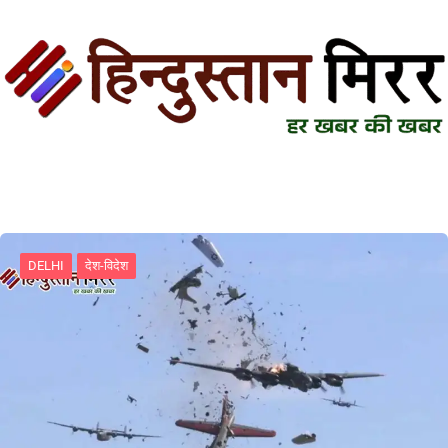
DELHI
देश-विदेश