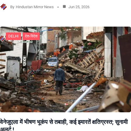
By
Hindustan Mirror News
Jun 25, 2026
DELHI
देश-विदेश
वेनेजुएला में भीषण भूकंप से तबाही, कई इमारतें क्षतिग्रस्त; सुनामी
अलर्ट !