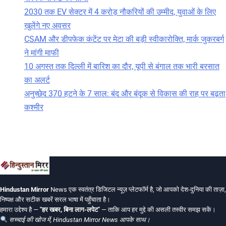
2030 तक EV सेक्टर में 4 करोड़ नौकरियों की उम्मीद, युवाओं के लिए
खुलेंगे नए अवसर
CSAM और डीपफेक कंटेंट पर मेटा की बड़ी स्वीकारोक्ति, मार्क जुकरबर्ग
ने मांगी माफी
10 अगस्त तक दिल्ली में बारिश का दौर, यूपी से बंगाल तक भारी बरसात
का अलर्ट
अनुच्छेद 370 हटने के 7 साल: बंद और बंदूक से विकास की राह पर बढ़ता
कश्मीर
Hindustan Mirror
News एक स्वतंत्र डिजिटल न्यूज़ प्लेटफॉर्म है, जो आपको देश-दुनिया की ताज़ा,
निष्पक्ष और सटीक खबरें सरल भाषा में पहुँचाता है।
हमारा उद्देश्य है —
"हर खबर, बिना लाग-लपेट"
— ताकि आप हर मुद्दे की असली तस्वीर समझ सकें।
सच्चाई की खोज में, Hindustan Mirror News आपके साथ।