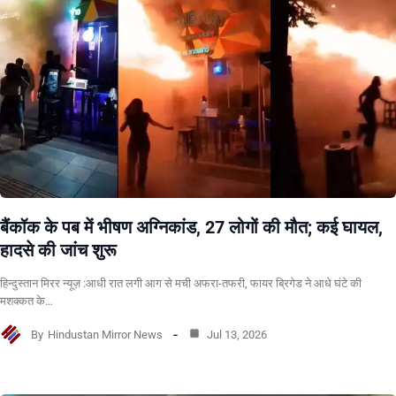
बैंकॉक के पब में भीषण अग्निकांड, 27 लोगों की मौत; कई घायल,
हादसे की जांच शुरू
हिन्दुस्तान मिरर न्यूज़ :आधी रात लगी आग से मची अफरा-तफरी, फायर ब्रिगेड ने आधे घंटे की
मशक्कत के…
By
Hindustan Mirror News
Jul 13, 2026