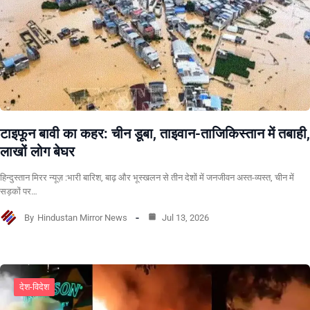
टाइफून बावी का कहर: चीन डूबा, ताइवान-ताजिकिस्तान में तबाही,
लाखों लोग बेघर
हिन्दुस्तान मिरर न्यूज़ :भारी बारिश, बाढ़ और भूस्खलन से तीन देशों में जनजीवन अस्त-व्यस्त, चीन में
सड़कों पर…
By
Hindustan Mirror News
Jul 13, 2026
देश-विदेश